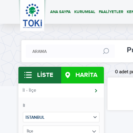
ANA SAYFA
KURUMSAL
FAALİYETLER
KE
P
0 adet pr
LİSTE
HARİTA
İl - İlçe
İl
İSTANBUL
İlçe