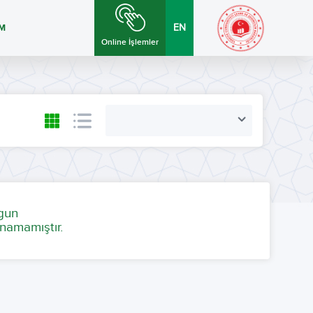
İM
EN
Online İşlemler
ygun
namamıştır.