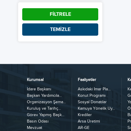
FİLTRELE
TEMİZLE
Kurumsal
Faaliyetler
K
İdare Başkanı
Askıdaki İmar Pla...
K
Başkan Yardımcıla...
Konut Programı
G
Organizasyon Şema...
Sosyal Donatılar
Y
Kuruluş ve Tarihç...
Kamuya Yönelik Uy...
Ö
Görev Yapmış Başk...
Krediler
B
Basın Odası
Arsa Üretimi
Pr
Mevzuat
AR-GE
Sı