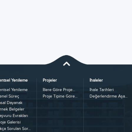
entsel Yenileme
Projeler
İhaleler
entsel Yenileme
İllere Göre Proje...
İhale Tarihleri
enel Süreç
Proje Tipine Göre...
Değerlendirme Aşa...
asal Dayanak
rnek Belgeler
aşvuru Evrakları
oje Galerisi
kça Sorulan Sor...