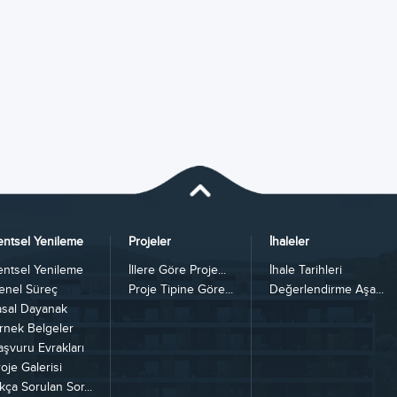
entsel Yenileme
Projeler
İhaleler
entsel Yenileme
İllere Göre Proje...
İhale Tarihleri
enel Süreç
Proje Tipine Göre...
Değerlendirme Aşa...
asal Dayanak
rnek Belgeler
aşvuru Evrakları
oje Galerisi
kça Sorulan Sor...