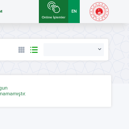
İM
EN
Online İşlemler
ygun
namamıştır.