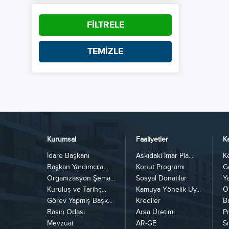
FİLTRELE
TEMİZLE
Kurumsal
Faaliyetler
K
İdare Başkanı
Askıdaki İmar Pla...
K
Başkan Yardımcıla...
Konut Programı
G
Organizasyon Şema...
Sosyal Donatılar
Y
Kuruluş ve Tarihç...
Kamuya Yönelik Uy...
Ö
Görev Yapmış Başk...
Krediler
B
Basın Odası
Arsa Üretimi
Pr
Mevzuat
AR-GE
Sı