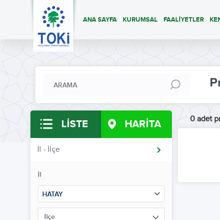
ANA SAYFA
KURUMSAL
FAALİYETLER
KE
P
0 adet pr
LİSTE
HARİTA
İl - İlçe
İl
HATAY
İlçe