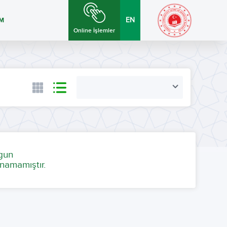
İM
EN
Online İşlemler
ygun
namamıştır.