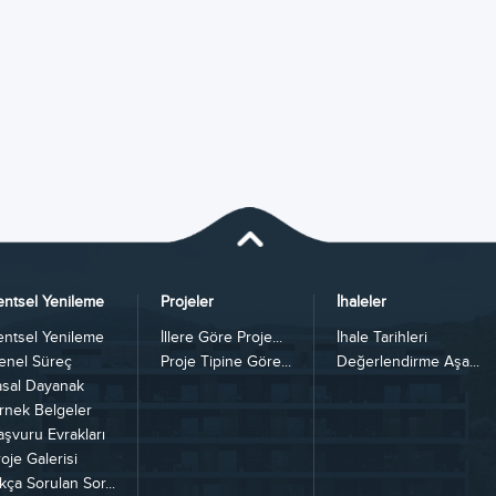
entsel Yenileme
Projeler
İhaleler
entsel Yenileme
İllere Göre Proje...
İhale Tarihleri
enel Süreç
Proje Tipine Göre...
Değerlendirme Aşa...
asal Dayanak
rnek Belgeler
aşvuru Evrakları
oje Galerisi
kça Sorulan Sor...