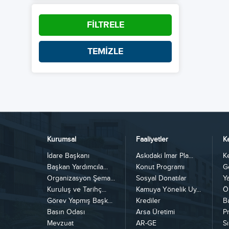
FİLTRELE
TEMİZLE
Kurumsal
Faaliyetler
K
İdare Başkanı
Askıdaki İmar Pla...
K
Başkan Yardımcıla...
Konut Programı
G
Organizasyon Şema...
Sosyal Donatılar
Y
Kuruluş ve Tarihç...
Kamuya Yönelik Uy...
Ö
Görev Yapmış Başk...
Krediler
B
Basın Odası
Arsa Üretimi
Pr
Mevzuat
AR-GE
Sı