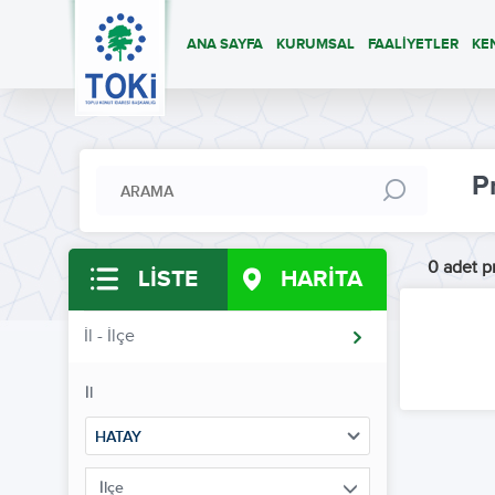
ANA SAYFA
KURUMSAL
FAALİYETLER
KE
P
0 adet pr
LİSTE
HARİTA
İl - İlçe
İl
HATAY
İlçe