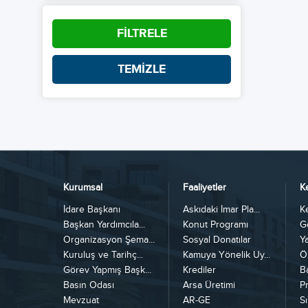
FİLTRELE
TEMİZLE
Kurumsal
Faaliyetler
K
İdare Başkanı
Askıdaki İmar Pla...
K
Başkan Yardımcıla...
Konut Programı
G
Organizasyon Şema...
Sosyal Donatılar
Y
Kuruluş ve Tarihç...
Kamuya Yönelik Uy...
Ö
Görev Yapmış Başk...
Krediler
B
Basın Odası
Arsa Üretimi
Pr
Mevzuat
AR-GE
Sı