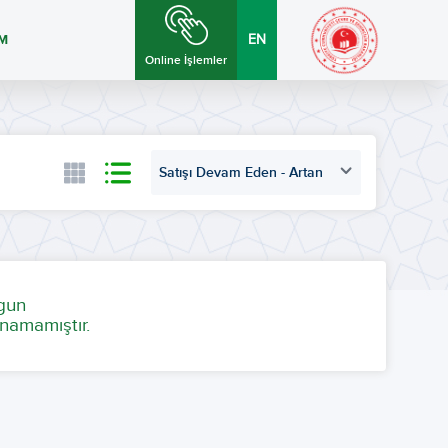
İM
EN
Online İşlemler
Satışı Devam Eden - Artan
ygun
namamıştır.