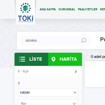
ANA SAYFA
KURUMSAL
FAALİYETLER
KE
P
0 adet pr
LİSTE
HARİTA
İl - İlçe
İl
HATAY
İlçe