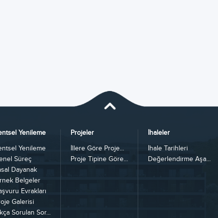
entsel Yenileme
Projeler
İhaleler
entsel Yenileme
İllere Göre Proje...
İhale Tarihleri
enel Süreç
Proje Tipine Göre...
Değerlendirme Aşa...
asal Dayanak
rnek Belgeler
aşvuru Evrakları
oje Galerisi
kça Sorulan Sor...