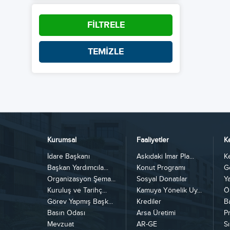
FİLTRELE
TEMİZLE
Kurumsal
Faaliyetler
K
İdare Başkanı
Askıdaki İmar Pla...
K
Başkan Yardımcıla...
Konut Programı
G
Organizasyon Şema...
Sosyal Donatılar
Y
Kuruluş ve Tarihç...
Kamuya Yönelik Uy...
Ö
Görev Yapmış Başk...
Krediler
B
Basın Odası
Arsa Üretimi
Pr
Mevzuat
AR-GE
Sı