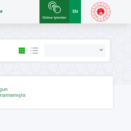
İM
EN
Online İşlemler
ygun
namamıştır.