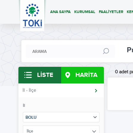
ANA SAYFA
KURUMSAL
FAALİYETLER
KE
P
0 adet pr
LİSTE
HARİTA
İl - İlçe
İl
BOLU
İlçe