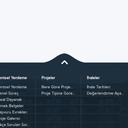
entsel Yenileme
Projeler
İhaleler
entsel Yenileme
İllere Göre Proje...
İhale Tarihleri
enel Süreç
Proje Tipine Göre...
Değerlendirme Aşa...
asal Dayanak
rnek Belgeler
aşvuru Evrakları
oje Galerisi
kça Sorulan Sor...