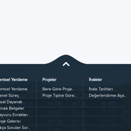
entsel Yenileme
Projeler
İhaleler
entsel Yenileme
İllere Göre Proje...
İhale Tarihleri
enel Süreç
Proje Tipine Göre...
Değerlendirme Aşa...
asal Dayanak
rnek Belgeler
aşvuru Evrakları
oje Galerisi
kça Sorulan Sor...