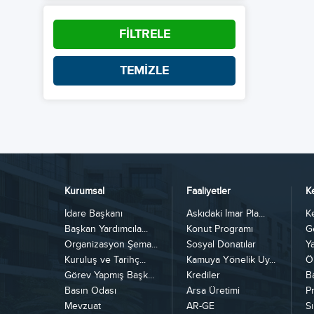
FİLTRELE
TEMİZLE
Kurumsal
Faaliyetler
K
İdare Başkanı
Askıdaki İmar Pla...
K
Başkan Yardımcıla...
Konut Programı
G
Organizasyon Şema...
Sosyal Donatılar
Y
Kuruluş ve Tarihç...
Kamuya Yönelik Uy...
Ö
Görev Yapmış Başk...
Krediler
B
Basın Odası
Arsa Üretimi
Pr
Mevzuat
AR-GE
Sı