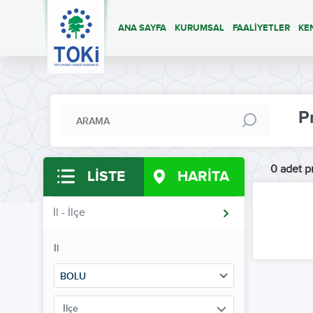
ANA SAYFA
KURUMSAL
FAALİYETLER
KE
P
0 adet pr
LİSTE
HARİTA
İl - İlçe
İl
BOLU
İlçe