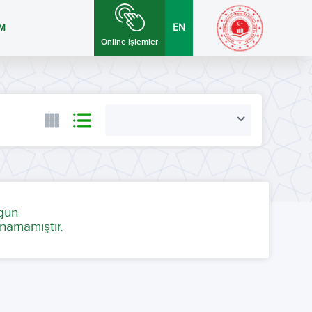
İM
EN
Online İşlemler
ygun
namamıştır.