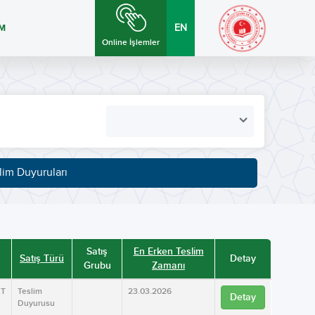
İM
EN
Online İşlemler
lim Duyuruları
Satış
En Erken Teslim
Satış Türü
Detay
Grubu
Zamanı
UT
Teslim
23.03.2026
Detay
Duyurusu