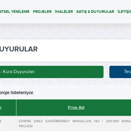
NTSEL YENİLEME
PROJELER
İHALELER
SATIŞ & DUYURULAR
İLETİŞ
UYURULAR
 - Kura Duyuruları
Tes
roje listeleniyor.
e
Proje Adı
Z
EDİRNE ENEZ GAZİÖMERBEY MAHALLESİ 142 / 250.000 KON
PROJESİ