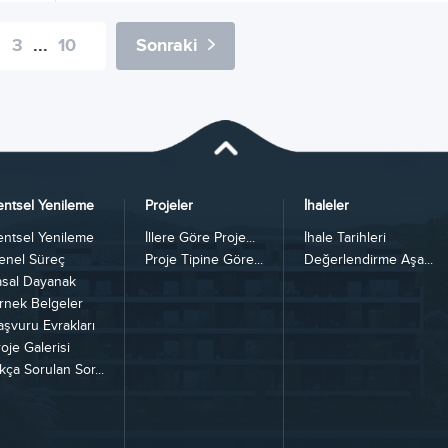
3
...
10
Sonraki
entsel Yenileme
Projeler
İhaleler
entsel Yenileme
İllere Göre Proje...
İhale Tarihleri
enel Süreç
Proje Tipine Göre...
Değerlendirme Aşa...
asal Dayanak
rnek Belgeler
aşvuru Evrakları
oje Galerisi
kça Sorulan Sor...