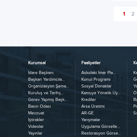
1
2
Kurumsal
Faaliyetler
K
İdare Başkanı
Askıdaki İmar Pla...
K
Başkan Yardımcıla...
Konut Programı
G
Organizasyon Şema...
Sosyal Donatılar
Y
Kuruluş ve Tarihç...
Kamuya Yönelik Uy...
Ö
Görev Yapmış Başk...
Krediler
B
Basın Odası
Arsa Üretimi
Pr
Mevzuat
AR-GE
Sı
İştirakler
Yarışmalar
Videolar
Uygulama Görselle...
Yayınlar
Restorasyon Görse...