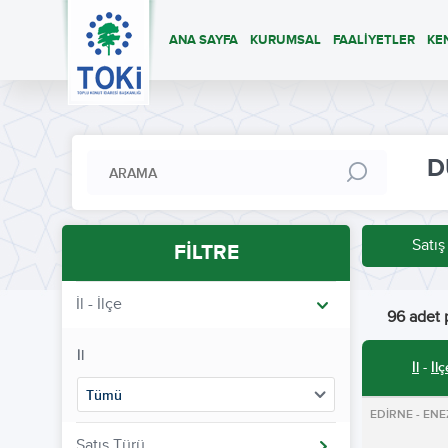
ANA SAYFA
KURUMSAL
FAALİYETLER
KE
D
Satış
FİLTRE
İl - İlçe
96 adet p
İl
İl
-
İlç
Tümü
EDİRNE - ENE
Satış Türü