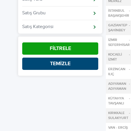
MERKEZ
İSTANBUL -
Satış Grubu
BAŞAKŞEHİR
GAZİANTEP -
Satış Kategorisi
ŞAHİNBEY
İZMİR -
SEFERİHİSAR
FİLTRELE
KOCAELİ -
İZMİT
TEMİZLE
ERZİNCAN -
ILIÇ
ADIYAMAN -
ADIYAMAN
KÜTAHYA -
TAVŞANLI
KIRIKKALE -
SULAKYURT
VAN - ERCİŞ