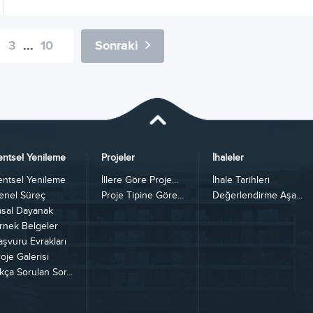
3
...
10
Sonraki
entsel Yenileme
Projeler
İhaleler
entsel Yenileme
İllere Göre Proje...
İhale Tarihleri
enel Süreç
Proje Tipine Göre...
Değerlendirme Aşa...
asal Dayanak
rnek Belgeler
aşvuru Evrakları
oje Galerisi
kça Sorulan Sor...