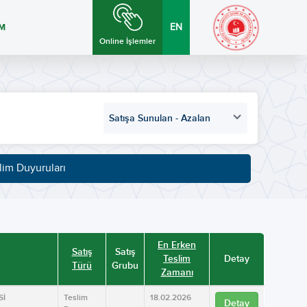
İM
EN
Online İşlemler
Satışa Sunulan - Azalan
lim Duyuruları
En Erken
Satış
Satış
Teslim
Detay
Türü
Grubu
Zamanı
Sİ
Teslim
18.02.2026
Detay