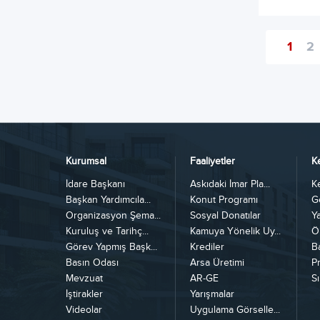
1
2
Kurumsal
Faaliyetler
K
İdare Başkanı
Askıdaki İmar Pla...
K
Başkan Yardımcıla...
Konut Programı
G
Organizasyon Şema...
Sosyal Donatılar
Y
Kuruluş ve Tarihç...
Kamuya Yönelik Uy...
Ö
Görev Yapmış Başk...
Krediler
B
Basın Odası
Arsa Üretimi
Pr
Mevzuat
AR-GE
Sı
İştirakler
Yarışmalar
Videolar
Uygulama Görselle...