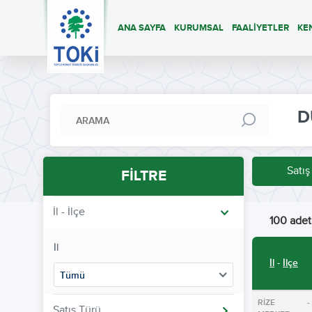
ANA SAYFA
KURUMSAL
FAALİYETLER
KE
D
Satış
FİLTRE
İl - İlçe
100 adet 
İl
İl
-
İlçe
Tümü
RİZE -
Satış Türü