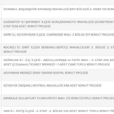
İSTANBUL BAŞAKŞEHİR KAYABAŞI MAHALLESİ BATI BÖLGESİ 2. KISIM 725 KO
GAZİANTEP İLİ ŞAHİNBEY İLÇESİ BURÇKARAKUYU MAHALLESİ (GÜNEYKENT)
ETAP 1038 ADET KONUT PROJESİ
İZMİR İLİ, SEFERİHİSAR İLÇESİ, CAMİİKEBİR MAH. 3 BÖLGE 517 KONUT PROJESİ
KOCAELİ İLİ İZMİT İLÇESİ SEKBANLI-SEPETÇİ MAHALLELERİ 3. BÖLGE 2. E
KONUT PROJESİ
ERZİNCAN İLİ - İLİÇ İLÇESİ - ABDULLAHPAŞA ve FATİH MAH. - 3. ETAP 256 A
ADET (2 Dükkanlı) TİCARET MERKEZİ + 1 ADET CAMİ TOPLU KONUT PROJESİ
ADIYAMAN MERKEZ 5000/ 500000 SOSYAL KONUT PROJESİ
KÜTAHYA TAVŞANLI MOYMUL MAHALLESİ 448 ADET KONUT PROJESİ
KIRIKKALE-SULAKYURT CUMHURİYET MAH. (72 KONUT)TOPLU KONUT PROJES
VAN İLİ - ERCİŞ İLÇESİ - 2. ETAP - 2. BÖLGE 532 ADET KONUT TOPLU KONUT P