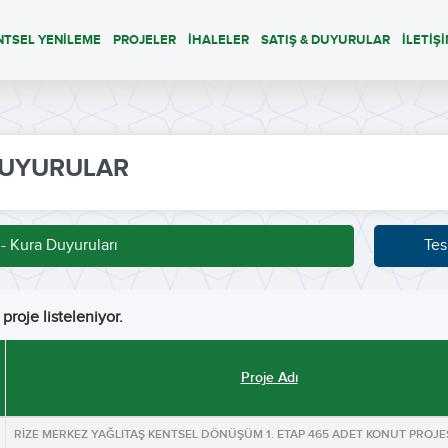
NTSEL YENİLEME
PROJELER
İHALELER
SATIŞ & DUYURULAR
İLETİŞ
UYURULAR
 - Kura Duyuruları
Tes
proje listeleniyor.
Proje Adı
RİZE MERKEZ YAĞLITAŞ KENTSEL DÖNÜŞÜM 1. ETAP 465 ADET KONUT PROJE