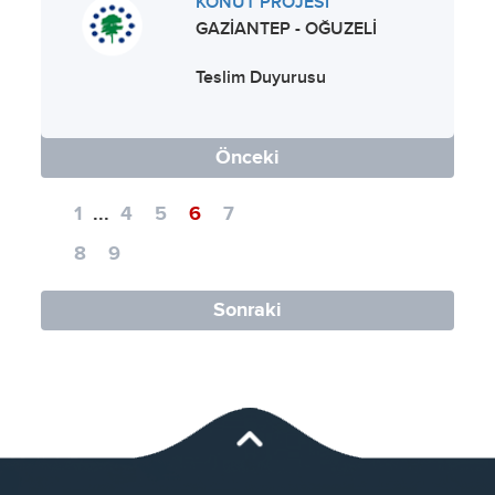
KONUT PROJESİ
GAZİANTEP - OĞUZELİ
Teslim Duyurusu
Önceki
1
...
4
5
6
7
8
9
Sonraki