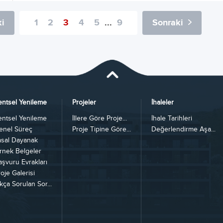
i
1
2
3
4
5
...
9
Sonraki
entsel Yenileme
Projeler
İhaleler
entsel Yenileme
İllere Göre Proje...
İhale Tarihleri
enel Süreç
Proje Tipine Göre...
Değerlendirme Aşa...
asal Dayanak
rnek Belgeler
aşvuru Evrakları
oje Galerisi
kça Sorulan Sor...