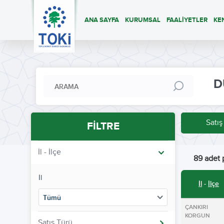
ANA SAYFA
KURUMSAL
FAALİYETLER
KE
D
Satış
FİLTRE
İl - İlçe
89 adet p
İl
İl
-
İlçe
Tümü
ÇANKIRI
KORGUN
Satış Türü