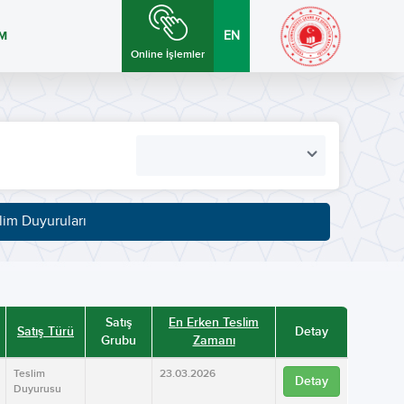
İM
EN
Online İşlemler
lim Duyuruları
Satış
En Erken Teslim
Satış Türü
Detay
Grubu
Zamanı
Teslim
23.03.2026
Detay
Duyurusu