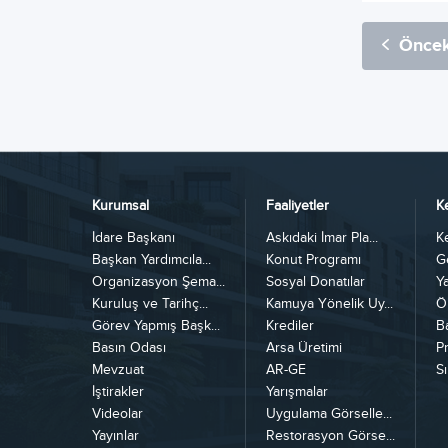
Öncek
Kurumsal
Faaliyetler
K
İdare Başkanı
Askıdaki İmar Pla...
K
Başkan Yardımcıla...
Konut Programı
G
Organizasyon Şema...
Sosyal Donatılar
Y
Kuruluş ve Tarihç...
Kamuya Yönelik Uy...
Ö
Görev Yapmış Başk...
Krediler
B
Basın Odası
Arsa Üretimi
Pr
Mevzuat
AR-GE
Sı
İştirakler
Yarışmalar
Videolar
Uygulama Görselle...
Yayınlar
Restorasyon Görse...