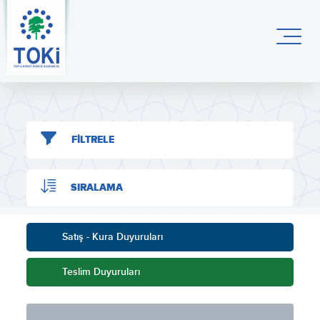
FİLTRELE
SIRALAMA
Satış - Kura Duyuruları
Teslim Duyuruları