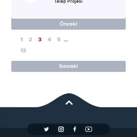
Talep Projesi
Önceki
1
2
3
4
5
...
13
Sonraki