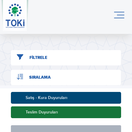
FİLTRELE
SIRALAMA
Satış - Kura Duyuruları
Teslim Duyuruları