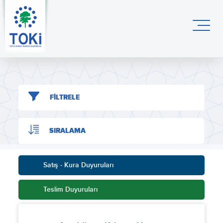
FİLTRELE
SIRALAMA
Satış - Kura Duyuruları
Teslim Duyuruları