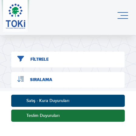
FİLTRELE
SIRALAMA
Satış - Kura Duyuruları
Teslim Duyuruları