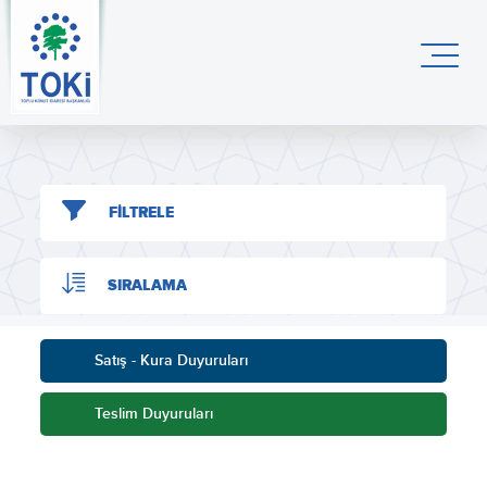
FİLTRELE
SIRALAMA
Satış - Kura Duyuruları
Teslim Duyuruları