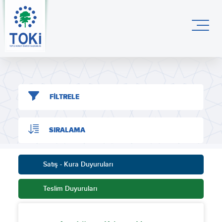
FİLTRELE
SIRALAMA
Satış - Kura Duyuruları
Teslim Duyuruları