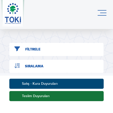
FİLTRELE
SIRALAMA
Satış - Kura Duyuruları
Teslim Duyuruları