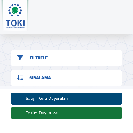
FİLTRELE
SIRALAMA
Satış - Kura Duyuruları
Teslim Duyuruları