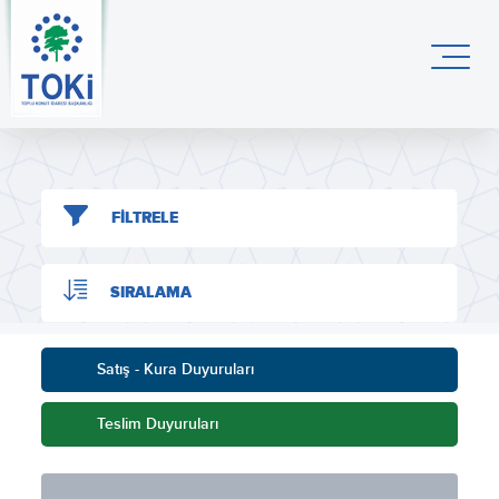
FİLTRELE
SIRALAMA
Satış - Kura Duyuruları
Teslim Duyuruları