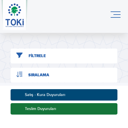
FİLTRELE
SIRALAMA
Satış - Kura Duyuruları
Teslim Duyuruları