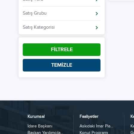
Satış Grubu
Satış Kategorisi
FİLTRELE
TEMİZLE
Kurumsal
Faaliyetler
K
İdare Başkanı
Askıdaki İmar Pla...
K
Başkan Yardımcıla...
Konut Programı
G