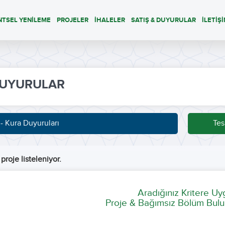
NTSEL YENİLEME
PROJELER
İHALELER
SATIŞ & DUYURULAR
İLETİŞ
UYURULAR
 - Kura Duyuruları
Tes
proje listeleniyor.
Aradığınız Kritere U
Proje & Bağımsız Bölüm Bulu