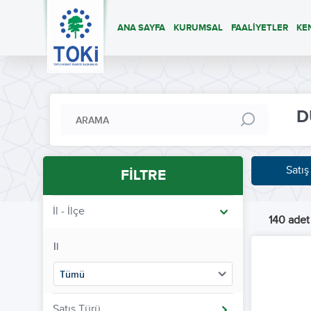
ANA SAYFA
KURUMSAL
FAALİYETLER
KE
D
Satış
FİLTRE
İl - İlçe
140 adet 
İl
Tümü
Satış Türü