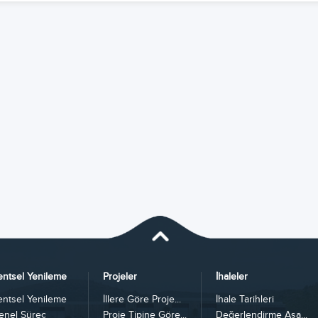
entsel Yenileme
Projeler
İhaleler
entsel Yenileme
İllere Göre Proje...
İhale Tarihleri
enel Süreç
Proje Tipine Göre...
Değerlendirme Aşa...