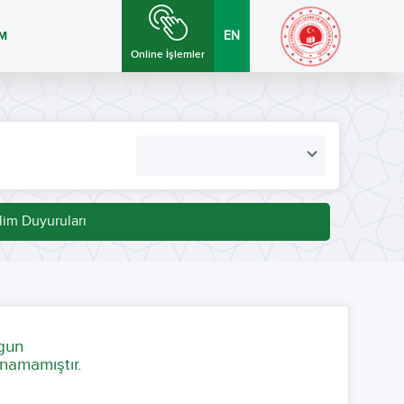
İM
EN
Online İşlemler
lim Duyuruları
ygun
namamıştır.