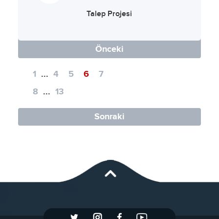
Talep Projesi
Önceki
1
...
4
5
6
7
8
...
13
Sonraki