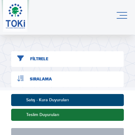
FİLTRELE
SIRALAMA
Satış - Kura Duyuruları
Teslim Duyuruları