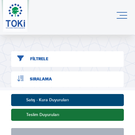
FİLTRELE
SIRALAMA
Satış - Kura Duyuruları
Teslim Duyuruları