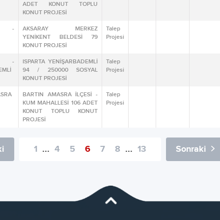
ADET KONUT TOPLU
KONUT PROJESİ
Y -
AKSARAY MERKEZ
Talep
YENİKENT BELDESİ 79
Projesi
KONUT PROJESİ
A -
ISPARTA YENİŞARBADEMLİ
Talep
EMLİ
94 / 250000 SOSYAL
Projesi
KONUT PROJESİ
ASRA
BARTIN AMASRA İLÇESİ -
Talep
KUM MAHALLESİ 106 ADET
Projesi
KONUT TOPLU KONUT
PROJESİ
i
1
...
4
5
6
7
8
...
13
Sonraki