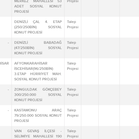
MERKEZ MAHALLESİ 53
Projesi
ADET SOSYAL KONUT
PROJESİ
DENİZLİ ÇAL 4. ETAP
Talep
(250/250BİN) SOSYAL
Projesi
KONUT PROJESİ
İ -
DENİZLİ BABADAĞ
Talep
(47/250BİN) SOSYAL
Projesi
KONUT PROJESİ
İSAR
AFYONKARAHİSAR
Talep
İSCEHİSAR(96/250BİN)
Projesi
3.ETAP HÜRRİYET MAH.
SOSYAL KONUT PROJESİ
K -
ZONGULDAK GÖKÇEBEY
Talep
300/250.000 SOSYAL
Projesi
KONUT PROJESİ
U -
KASTAMONU ARAÇ
Talep
79/250.000 SOSYAL KONUT
Projesi
PROJESİ
VAN GEVAŞ İLÇESİ -
Talep
SELİMİYE MAHALLESİ 190
Projesi