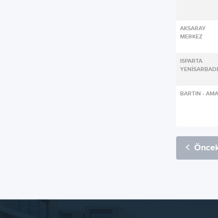
AKSARA
MERKEZ
ISPART
YENİSARBAD
BARTIN - AM
Öncek