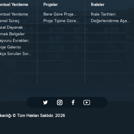
entsel Yenileme
Projeler
İhaleler
entsel Yenileme
İllere Göre Proje...
İhale Tarihleri
enel Süreç
Proje Tipine Göre...
Değerlendirme Aşa...
asal Dayanak
rnek Belgeler
aşvuru Evrakları
oje Galerisi
kça Sorulan Sor...
kanlığı © Tüm Hakları Saklıdır. 2026