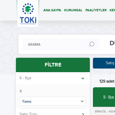
ANA SAYFA
KURUMSAL
FAALİYETLER
KE
D
Satış
FİLTRE
İl - İlçe
129 adet 
İl
İl
-
İlçe
Tümü
BİNGÖL - ADA
Satış Türü