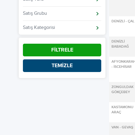
Satış Grubu
DENİZLİ - ÇAL
Satış Kategorisi
DENİZL
BABADAĞ
FİLTRELE
AFYONKARAH
TEMİZLE
- İSCEHİSAR
ZONGULDA
GÖKÇEBEY
KASTAMON
ARAÇ
VAN - GEVAŞ