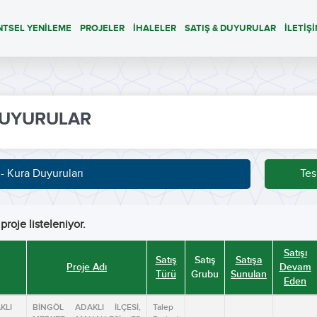
NTSEL YENİLEME
PROJELER
İHALELER
SATIŞ & DUYURULAR
İLETİŞ
UYURULAR
 - Kura Duyuruları
Tes
proje listeleniyor.
Satışı
Satış
Satış
Satışa
Proje Adı
Devam
Türü
Grubu
Sunulan
Eden
KLI
BİNGÖL ADAKLI İLÇESİ,
Talep