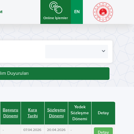
İM
EN
Online İşlemler
lim Duyuruları
Yedek
Başvuru
Kura
Sözleşme
Sözleşme
Detay
Dönemi
Tarihi
Dönemi
Dönemi
-
07.04.2026
20.04.2026
-
Detay