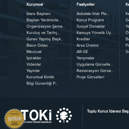
Kurumsal
Faaliyetler
K
İdare Başkanı
Askıdaki İmar Pla...
K
Başkan Yardımcıla...
Konut Programı
G
Organizasyon Şema...
Sosyal Donatılar
Y
Kuruluş ve Tarihç...
Kamuya Yönelik Uy...
Ö
Görev Yapmış Başk...
Krediler
B
Basın Odası
Arsa Üretimi
Pr
Mevzuat
AR-GE
Sı
İştirakler
Yarışmalar
Videolar
Uygulama Görselle...
Yayınlar
Restorasyon Görse...
Kurumsal Kimlik
Proje Görselleri
Bilgi Güvenliği P...
Toplu Konut İdaresi Baş