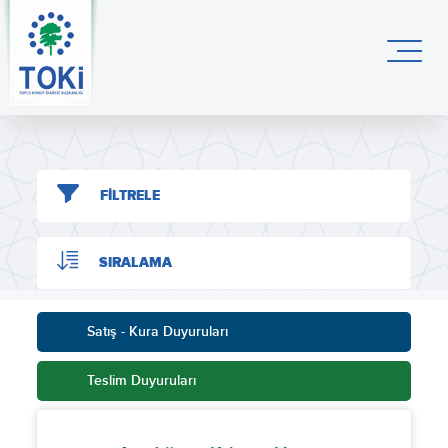
FİLTRELE
SIRALAMA
Satış - Kura Duyuruları
Teslim Duyuruları