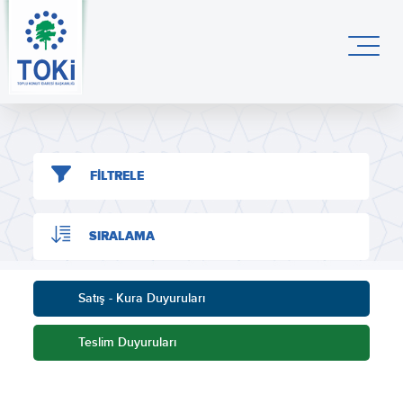
FİLTRELE
SIRALAMA
Satış - Kura Duyuruları
Teslim Duyuruları