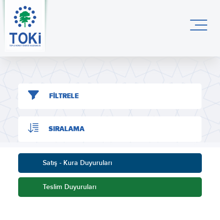
FİLTRELE
SIRALAMA
Satış - Kura Duyuruları
Teslim Duyuruları