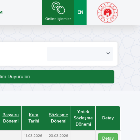
İM
EN
Online İşlemler
lim Duyuruları
Yedek
Başvuru
Kura
Sözleşme
Sözleşme
Detay
Dönemi
Tarihi
Dönemi
Dönemi
-
11.03.2026
23.03.2026
-
Detay