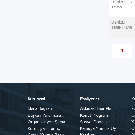
DENİZLİ -
TAVAS
DENİZLİ -
SERİNHİSAR
1
Kurumsal
Faaliyetler
K
İdare Başkanı
Askıdaki İmar Pla...
K
Başkan Yardımcıla...
Konut Programı
G
Organizasyon Şema...
Sosyal Donatılar
Y
Kuruluş ve Tarihç...
Kamuya Yönelik Uy...
Ö