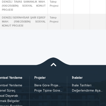
DENİZLİ TAVAS SAMANLIK MAH.
Talep
(100/250BİN) SOSYAL KONUT
Projesi
PROJESİ
DENİZLİ SERİNHİSAR ŞAİR EŞREF
Talep
MAH. (198/250BİN) SOSYAL
Projesi
KONUT PROJESİ
entsel Yenileme
Projeler
İhaleler
entsel Yenileme
İllere Göre Proje...
İhale Tarihleri
enel Süreç
Proje Tipine Göre...
Değerlendirme Aşa...
asal Dayanak
rnek Belgeler