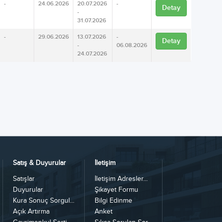
-
24.06.2026
20.07.2026
-
Detay
-
31.07.2026
-
29.06.2026
13.07.2026
-
Detay
-
06.08.2026
24.07.2026
Satış & Duyurular
İletişim
Satışlar
İletişim Adresler...
Duyurular
Şikayet Formu
Kura Sonuç Sorgul...
Bilgi Edinme
Açık Artırma
Anket