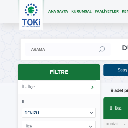
ANA SAYFA
KURUMSAL
FAALİYETLER
KE
D
Satış
FİLTRE
İl - İlçe
9 adet pr
İl
İl
-
İlçe
DENİZLİ
DENİZLİ -
İlçe