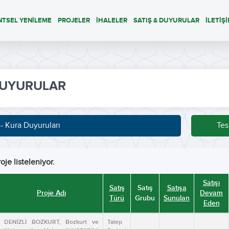
NTSEL YENİLEME
PROJELER
İHALELER
SATIŞ & DUYURULAR
İLETİŞ
UYURULAR
 - Kura Duyuruları
Tes
oje listeleniyor.
Satışı
Satış
Satış
Satışa
Proje Adı
Devam
Türü
Grubu
Sunulan
Eden
DENİZLİ BOZKURT, Bozkurt ve
Talep