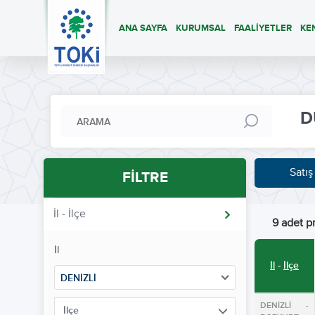
ANA SAYFA
KURUMSAL
FAALİYETLER
KE
D
Satış
FİLTRE
İl - İlçe
9 adet pr
İl
İl
-
İlçe
DENİZLİ
DENİZLİ -
İlçe