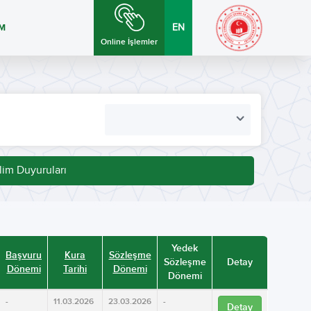
İM
EN
Online İşlemler
lim Duyuruları
Yedek
Başvuru
Kura
Sözleşme
Sözleşme
Detay
Dönemi
Tarihi
Dönemi
Dönemi
-
11.03.2026
23.03.2026
-
Detay