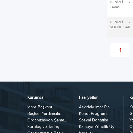
DENİZLİ -
TAVAS
DENİZLİ -
SERİNHİSAR
1
Kurumsal
Faaliyetler
K
İdare Başkanı
Askıdaki İmar Pla...
K
Başkan Yardımcıla...
Konut Programı
G
Organizasyon Şema...
Sosyal Donatılar
Y
Kuruluş ve Tarihç...
Kamuya Yönelik Uy...
Ö