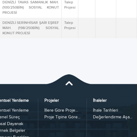
DENİZLİ TAVAS SAMANLIK MAH.
Talep
(100/250BİN) SOSYAL KONUT
Projesi
PROJESİ
DENİZLİ SERİNHİSAR ŞAİR EŞREF
Talep
MAH. (198/250BİN) SOSYAL
Projesi
KONUT PROJESİ
entsel Yenileme
Projeler
İhaleler
entsel Yenileme
İllere Göre Proje...
İhale Tarihleri
enel Süreç
Proje Tipine Göre...
Değerlendirme Aşa...
asal Dayanak
rnek Belgeler