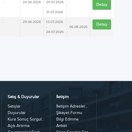
-
24.06.2026
20.07.2026
-
Detay
-
31.07.2026
-
29.06.2026
13.07.2026
-
Detay
-
06.08.2026
24.07.2026
Satış & Duyurular
İletişim
Satışlar
İletişim Adresler...
Duyurular
Şikayet Formu
Kura Sonuç Sorgul...
Bilgi Edinme
Açık Artırma
Anket