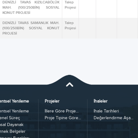
DENİZLİ TAVAS KIZILCABÖLÜK
Talep
MAH. (100/250BİN) SOSYAL
Projesi
KONUT PROJESİ
DENİZLİ TAVAS SAMANLIK MAH.
Talep
(100/250BİN) SOSYAL KONUT
Projesi
PROJESİ
entsel Yenileme
Projeler
İhaleler
entsel Yenileme
İllere Göre Proje...
İhale Tarihleri
enel Süreç
Proje Tipine Göre...
Değerlendirme Aşa...
asal Dayanak
rnek Belgeler