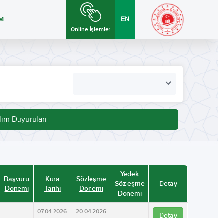
İM
EN
Online İşlemler
lim Duyuruları
Yedek
Başvuru
Kura
Sözleşme
Sözleşme
Detay
Dönemi
Tarihi
Dönemi
Dönemi
-
07.04.2026
20.04.2026
-
Detay