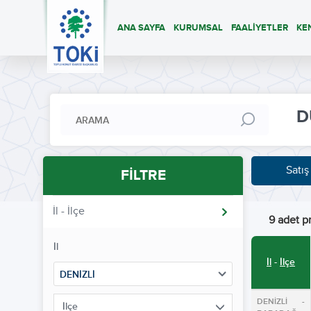
ANA SAYFA
KURUMSAL
FAALİYETLER
KE
D
Satış
FİLTRE
İl - İlçe
9 adet pr
İl
İl
-
İlçe
DENİZLİ
DENİZLİ -
İlçe