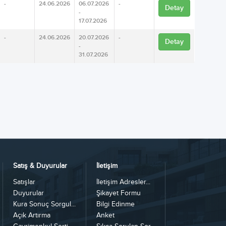
-
24.06.2026
06.07.2026
-
Detay
-
17.07.2026
-
24.06.2026
20.07.2026
-
Detay
-
31.07.2026
Satış & Duyurular
İletişim
Satışlar
İletişim Adresler...
Duyurular
Şikayet Formu
Kura Sonuç Sorgul...
Bilgi Edinme
Açık Artırma
Anket