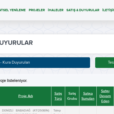
NTSEL YENİLEME
PROJELER
İHALELER
SATIŞ & DUYURULAR
İLETİŞ
UYURULAR
 - Kura Duyuruları
Tes
oje listeleniyor.
Satışı
Satış
Satış
Satışa
Proje Adı
Devam
Türü
Grubu
Sunulan
Eden
DENİZLİ BABADAĞ (47/250BİN)
Talep