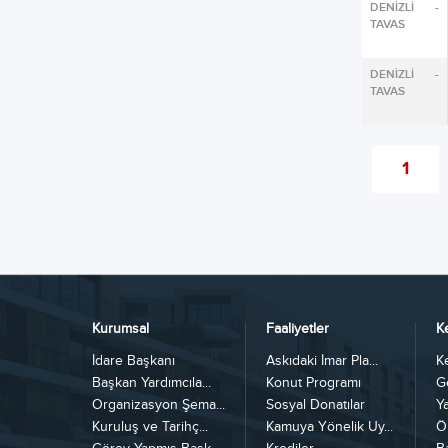
DENİZLİ -
TAVAS
DENİZLİ -
TAVAS
1
Kurumsal
Faaliyetler
K
İdare Başkanı
Askıdaki İmar Pla...
K
Başkan Yardımcıla...
Konut Programı
G
Organizasyon Şema...
Sosyal Donatılar
Y
Kuruluş ve Tarihç...
Kamuya Yönelik Uy...
Ö