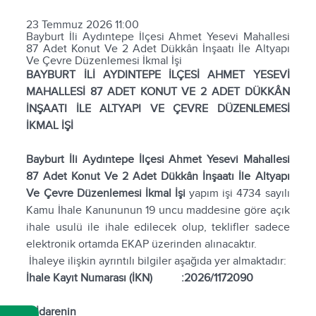
23 Temmuz 2026 11:00
Bayburt İli Aydıntepe İlçesi Ahmet Yesevi Mahallesi
87 Adet Konut Ve 2 Adet Dükkân İnşaatı İle Altyapı
Ve Çevre Düzenlemesi İkmal İşi
BAYBURT İLİ AYDINTEPE İLÇESİ AHMET YESEVİ
MAHALLESİ 87 ADET KONUT VE 2 ADET DÜKKÂN
İNŞAATI İLE ALTYAPI VE ÇEVRE DÜZENLEMESİ
İKMAL İŞİ
Bayburt İli Aydıntepe İlçesi Ahmet Yesevi Mahallesi
87 Adet Konut Ve 2 Adet Dükkân İnşaatı İle Altyapı
Ve Çevre Düzenlemesi İkmal İşi
yapım işi 4734 sayılı
Kamu İhale Kanununun 19 uncu maddesine göre açık
ihale usulü ile ihale edilecek olup, teklifler sadece
elektronik ortamda EKAP üzerinden alınacaktır.
İhaleye ilişkin ayrıntılı bilgiler aşağıda yer almaktadır:
İhale Kayıt Numarası (İKN)
:
2026/1172090
1- İdarenin