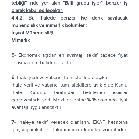
tebliği" nde yer alan "B/III grubu işler" benzer iş
olarak kabul edilecektir.
4.4.2. Bu ihalede benzer işe denk sayılacak
mühendislik ve mimarlık bölümleri:
İnşaat Mühendisliği
Mimarlık
5-
Ekonomik açıdan en avantajlı teklif sadece fiyat
esasına göre belirlenecektir.
6-
İhale yerli ve yabancı tüm isteklilere açıktır.
İhale yerli ve yabancı tüm isteklilere açık olup Kamu
İhale Kurumu tarafından belirlenen esaslar
çerçevesinde yerli istekliler lehine
% 15
oranında fiyat
avantajı uygulanacaktır.
7-
İhaleye teklif verecek olanların, EKAP hesabına
giriş yaparak ihale dokümanını indirmeleri zorunludur.