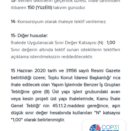
13-
Verilen tekliflerin geçerlilik süresi, ihale tarihinden
itibaren
150 (YüzElli)
takvim günüdür.
14-
Konsorsiyum olarak ihaleye teklif verilemez.
15- Diğer hususlar:
İhalede Uygulanacak Sınır Değer Katsayısı (N) :
1,00
Sınır değerin altında teklif sunan isteklilerin teklifleri
açıklama istenilmeksizin reddedilecektir.
15 Haziran 2020 tarih ve 31156 sayılı Resmi Gazete
belirtildiği üzere; Toplu Konut İdaresi Başkanlığı' nca
ihale edilecek olan Yapım İşlerinde Benzer İş Grupları
Tebliğine göre (B) Üst yapı işleri grubundaki avan
veya kesin projeli üst yapı ihalelerinde, Kamu İhale
Genel Tebliği' nin 45.1.1.2.maddesi gereğince, aşırı
düşük sınır değer hesabında kullanılan "N" katsayısı
"1,00" olarak belirlenmiştir.