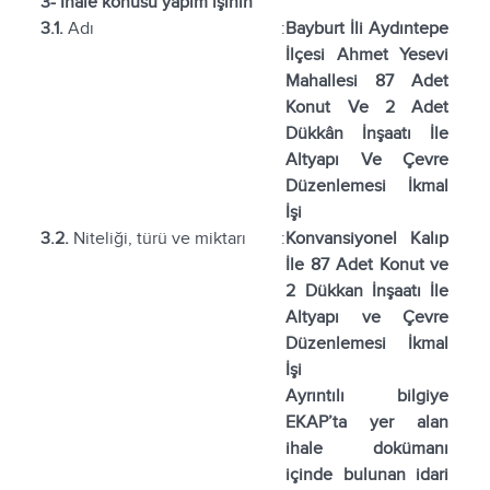
3- İhale konusu yapım işinin
3.1.
Adı
:
Bayburt İli Aydıntepe
İlçesi Ahmet Yesevi
Mahallesi 87 Adet
Konut Ve 2 Adet
Dükkân İnşaatı İle
Altyapı Ve Çevre
Düzenlemesi İkmal
İşi
3.2.
Niteliği, türü ve miktarı
:
Konvansiyonel Kalıp
İle 87 Adet Konut ve
2 Dükkan İnşaatı İle
Altyapı ve Çevre
Düzenlemesi İkmal
İşi
Ayrıntılı bilgiye
EKAP’ta yer alan
ihale dokümanı
içinde bulunan idari