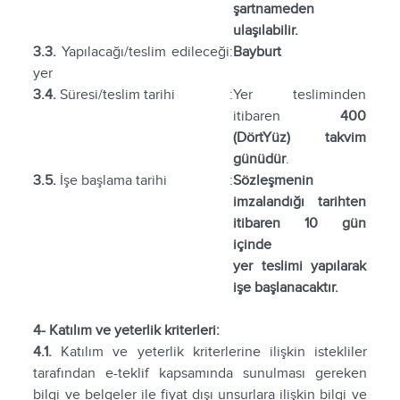
şartnameden
ulaşılabilir.
3.3.
Yapılacağı/teslim edileceği
:
Bayburt
yer
3.4.
Süresi/teslim tarihi
:
Yer tesliminden
itibaren
400
(DörtYüz) takvim
günüdür
.
3.5.
İşe başlama tarihi
:
Sözleşmenin
imzalandığı tarihten
itibaren 10 gün
içinde
yer teslimi yapılarak
işe başlanacaktır.
4- Katılım ve yeterlik kriterleri:
4.1.
Katılım ve yeterlik kriterlerine ilişkin istekliler
tarafından e-teklif kapsamında sunulması gereken
bilgi ve belgeler ile fiyat dışı unsurlara ilişkin bilgi ve