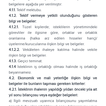
belgelere aşağıda yer verilmiştir:
4.1.1.
Teklif mektubu.
4.1.2. Teklif vermeye yetkili olunduğunu gösteren
bilgi ve belgeler:
4.1.2.1.
Tüzel kişilerde; isteklilerin yönetimindeki
görevliler ile ilgisine göre, ortaklar ve ortaklık
oranlarına (halka arz edilen hisseler hariç)/
üyelerine/kurucularına ilişkin bilgi ve belgeler.
4.1.2.2.
Vekâleten ihaleye katılma halinde vekile
ilişkin bilgi ve belgeler.
4.1.3.
Geçici teminat.
4.1.4
İsteklinin iş ortaklığı olması halinde iş ortaklığı
beyannamesi.
4.2. Ekonomik ve mali yeterliğe ilişkin bilgi ve
belgeler ile bunların taşıması gereken kriterler:
4.2.1. İsteklinin ihalenin yapıldığı yıldan önceki yıla ait
yıl sonu bilançosu veya eşdeğer belgeleri:
a) İlgili mevzuatı uyarınca bilançosunu yayımlatma