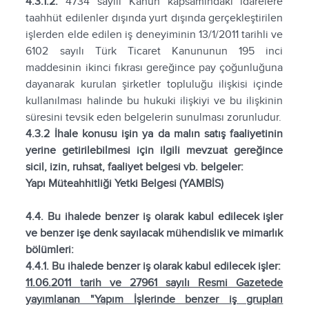
4.3.1.2.
4734 sayılı Kanun kapsamındaki idarelere
taahhüt edilenler dışında yurt dışında gerçekleştirilen
işlerden elde edilen iş deneyiminin 13/1/2011 tarihli ve
6102 sayılı Türk Ticaret Kanununun 195 inci
maddesinin ikinci fıkrası gereğince pay çoğunluğuna
dayanarak kurulan şirketler topluluğu ilişkisi içinde
kullanılması halinde bu hukuki ilişkiyi ve bu ilişkinin
süresini tevsik eden belgelerin sunulması zorunludur.
4.3.2 İhale konusu işin ya da malın satış faaliyetinin
yerine getirilebilmesi için ilgili mevzuat gereğince
sicil, izin, ruhsat, faaliyet belgesi vb. belgeler:
Yapı Müteahhitliği Yetki Belgesi (YAMBİS)
4.4. Bu ihalede benzer iş olarak kabul edilecek işler
ve benzer işe denk sayılacak mühendislik ve mimarlık
bölümleri:
4.4.1. Bu ihalede benzer iş olarak kabul edilecek işler:
11.06.2011 tarih ve 27961 sayılı Resmi Gazetede
yayımlanan "Yapım İşlerinde benzer iş grupları