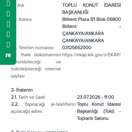
1.1.
Adı
:
TOPLU KONUT İDARESİ
BAŞKANLIĞI
1.2.
Adresi
:
Bilkent Plaza B1 Blok 06800
Bilkent -
ÇANKAYA/ANKARA
ÇANKAYA/ANKARA
1.3.
Telefon numarası
:
03125652000
1.4.
İhale dokümanının
:
https://ekap.kik.gov.tr/EKAP/
görülebileceği ve
indirilebileceği internet
sayfası
2- İhalenin
2.1.
Tarih ve Saati
:
23.07.2026 - 11:00
2.2.
Yapılacağı (e-tekliflerin
:
Toplu Konut İdaresi
açılacağı) adres
Başkanlığı (Toki) -
Toplantı Salonu